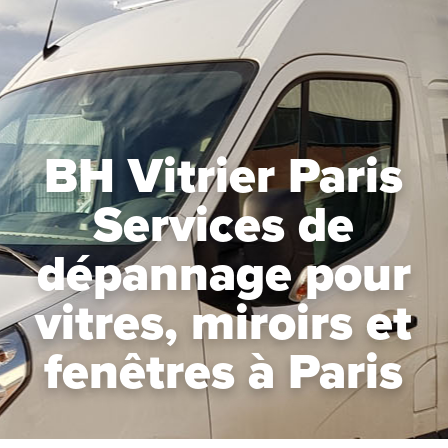
BH Vitrier Paris
Services de
dépannage pour
vitres, miroirs et
fenêtres à Paris