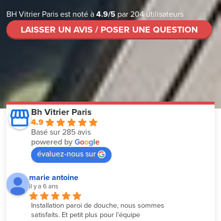
BH Vitrier Paris
est noté à
4.9
/
5
par
204
utilisateurs
LAISSER UN AVIS / POSER UNE QUESTION
Bh Vitrier Paris
4.9
Basé sur 285 avis
powered by
G
o
o
g
l
e
évaluez-nous sur
marie antoine
il y a 6 ans
Installation paroi de douche, nous sommes 
satisfaits. Et petit plus pour l’équipe 