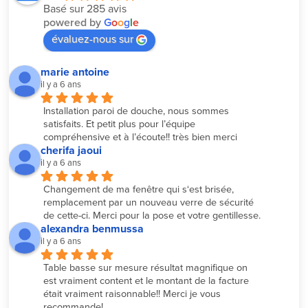
Basé sur 285 avis
powered by
G
o
o
g
l
e
évaluez-nous sur
marie antoine
il y a 6 ans
Installation paroi de douche, nous sommes 
satisfaits. Et petit plus pour l’équipe 
compréhensive et à l’écoute!! très bien merci
cherifa jaoui
il y a 6 ans
Changement de ma fenêtre qui s‘est brisée, 
remplacement par un nouveau verre de sécurité 
de cette-ci. Merci pour la pose et votre gentillesse.
alexandra benmussa
il y a 6 ans
Table basse sur mesure résultat magnifique on 
est vraiment content et le montant de la facture 
était vraiment raisonnable!! Merci je vous 
recommande!