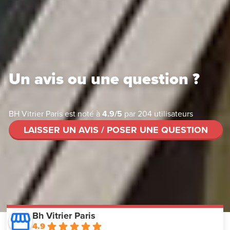
Un avis ou une question ?
BH Vitrier Paris
est noté à
4.9
/
5
par
204
utilisateurs
LAISSER UN AVIS / POSER UNE QUESTION
Bh Vitrier Paris
4.9