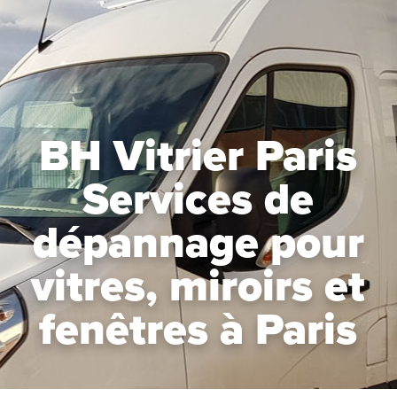
BH Vitrier Paris
Services de
dépannage pour
vitres, miroirs et
fenêtres à Paris