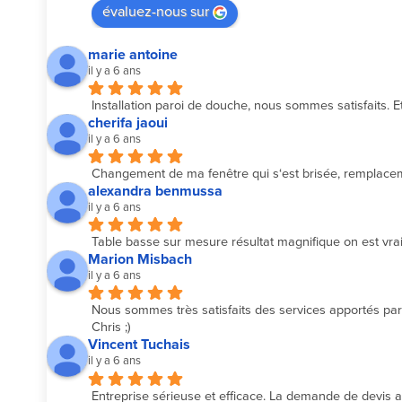
évaluez-nous sur
marie antoine
il y a 6 ans
Installation paroi de douche, nous sommes satisfaits. Et
cherifa jaoui
il y a 6 ans
Changement de ma fenêtre qui s‘est brisée, remplacemen
alexandra benmussa
il y a 6 ans
Table basse sur mesure résultat magnifique on est vrai
Marion Misbach
il y a 6 ans
Nous sommes très satisfaits des services apportés par l
Chris ;)
Vincent Tuchais
il y a 6 ans
Entreprise sérieuse et efficace. La demande de devis a é