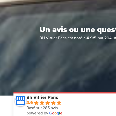
Un avis ou une ques
BH Vitrier Paris
est noté à
4.9
/
5
par
204
ut
Bh Vitrier Paris
4.9
Basé sur 285 avis
powered by
G
o
o
g
l
e