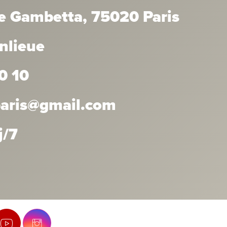
e Gambetta, 75020 Paris
anlieue
0 10
.paris@gmail.com
j/7