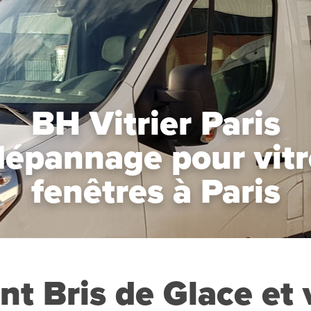
BH Vitrier Paris
dépannage pour vitre
fenêtres à Paris
 Bris de Glace et v