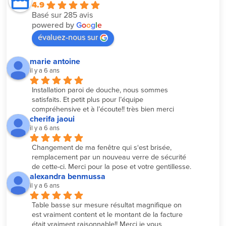
4.9
Basé sur 285 avis
powered by
G
o
o
g
l
e
évaluez-nous sur
marie antoine
il y a 6 ans
Installation paroi de douche, nous sommes 
satisfaits. Et petit plus pour l’équipe 
compréhensive et à l’écoute!! très bien merci
cherifa jaoui
il y a 6 ans
Changement de ma fenêtre qui s‘est brisée, 
remplacement par un nouveau verre de sécurité 
de cette-ci. Merci pour la pose et votre gentillesse.
alexandra benmussa
il y a 6 ans
Table basse sur mesure résultat magnifique on 
est vraiment content et le montant de la facture 
était vraiment raisonnable!! Merci je vous 