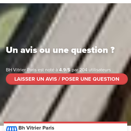
Un avis ou une question ?
BH Vitrier Paris
est noté à
4.9
/
5
par
204
utilisateurs
LAISSER UN AVIS / POSER UNE QUESTION
Bh Vitrier Paris