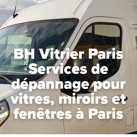
BH Vitrier Paris
Services de
dépannage pour
vitres, miroirs et
fenêtres à Paris