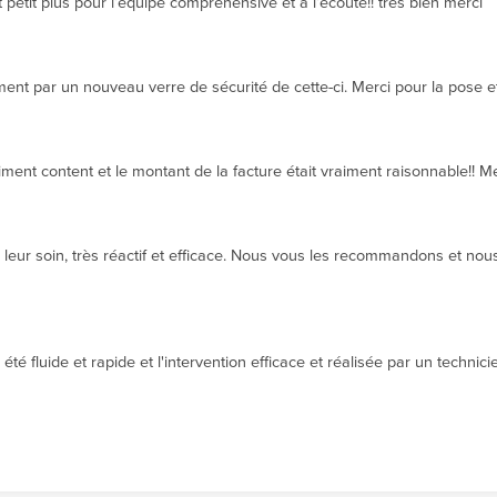
 petit plus pour l’équipe compréhensive et à l’écoute!! très bien merci
t par un nouveau verre de sécurité de cette-ci. Merci pour la pose et 
ment content et le montant de la facture était vraiment raisonnable!! 
eur soin, très réactif et efficace. Nous vous les recommandons et nous 
té fluide et rapide et l'intervention efficace et réalisée par un techni