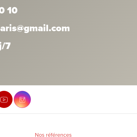
0 10
.paris@gmail.com
j/7
Nos références