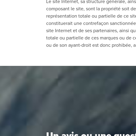
Le site Internet, sa structure générale, ai
composant le site, sont la propriété soit 
représentation totale ou partielle de ce sit
constituerait une contrefaçon sanctionnée p
site Internet et de ses partenaires, ainsi 
totale ou partielle de ces marques ou de ce
ou de son ayant-droit est donc prohibée, au
Un avis ou une ques