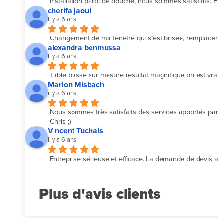
Installation paroi de douche, nous sommes satisfaits. Et
cherifa jaoui
il y a 6 ans
Changement de ma fenêtre qui s‘est brisée, remplacemen
alexandra benmussa
il y a 6 ans
Table basse sur mesure résultat magnifique on est vrai
Marion Misbach
il y a 6 ans
Nous sommes très satisfaits des services apportés par l
Chris ;)
Vincent Tuchais
il y a 6 ans
Entreprise sérieuse et efficace. La demande de devis a é
Plus d'avis