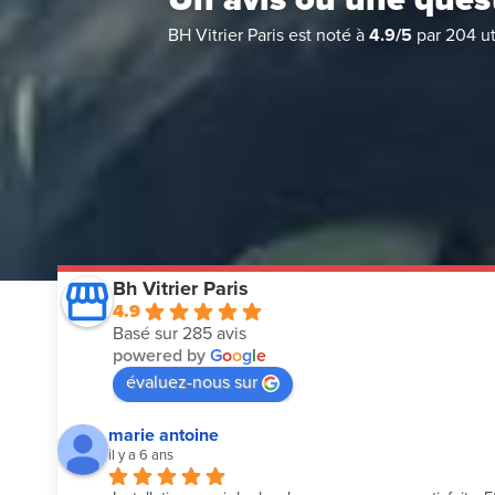
BH Vitrier Paris
est noté à
4.9
/
5
par
204
ut
Bh Vitrier Paris
4.9
Basé sur 285 avis
powered by
G
o
o
g
l
e
évaluez-nous sur
marie antoine
il y a 6 ans