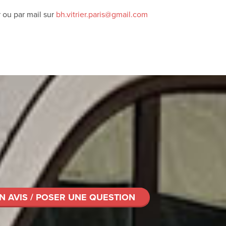
 ou par mail sur
bh.vitrier.paris@gmail.com
N AVIS / POSER UNE QUESTION