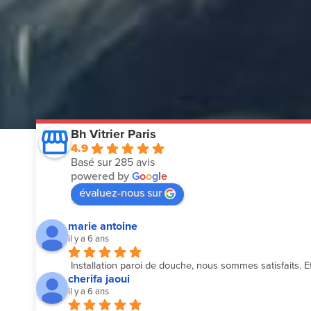
Bh Vitrier Paris
4.9
Basé sur 285 avis
powered by
G
o
o
g
l
e
évaluez-nous sur
marie antoine
il y a 6 ans
Installation paroi de douche, nous sommes satisfaits. Et
cherifa jaoui
il y a 6 ans