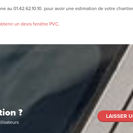
ne au 01.42.62.10.10. pour avoir une estimation de votre chantier
 obtenir un devis fenêtre PVC.
tion ?
LAISSER U
ilisateurs