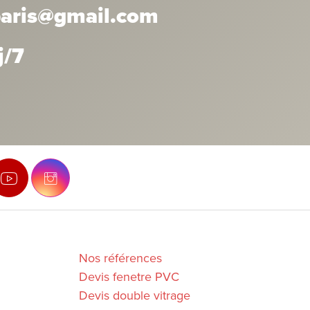
.paris@gmail.com
j/7
Nos références
Devis fenetre PVC
Devis double vitrage