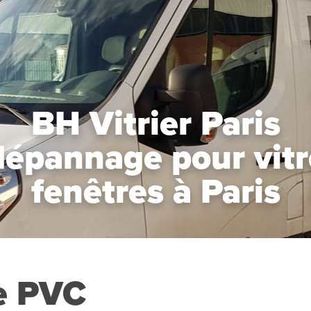
BH Vitrier Paris
dépannage pour vitre
fenêtres à Paris
re PVC