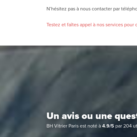
N’hésitez pas à nous contacter par télépho
Testez et faîtes appel à nos services pour
Un avis ou une ques
BH Vitrier Paris
est noté à
4.9
/
5
par
204
ut