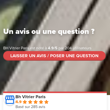
Un avis ou une question ?
BH Vitrier Paris
est noté à
4.9
/
5
par
204
utilisateurs
LAISSER UN AVIS / POSER UNE QUESTION
Bh Vitrier Paris
4.9
Basé sur 285 avis