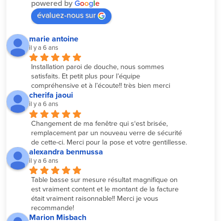
powered by
G
o
o
g
l
e
évaluez-nous sur
marie antoine
il y a 6 ans
Installation paroi de douche, nous sommes 
satisfaits. Et petit plus pour l’équipe 
compréhensive et à l’écoute!! très bien merci
cherifa jaoui
il y a 6 ans
Changement de ma fenêtre qui s‘est brisée, 
remplacement par un nouveau verre de sécurité 
de cette-ci. Merci pour la pose et votre gentillesse.
alexandra benmussa
il y a 6 ans
Table basse sur mesure résultat magnifique on 
est vraiment content et le montant de la facture 
était vraiment raisonnable!! Merci je vous 
recommande!
Marion Misbach