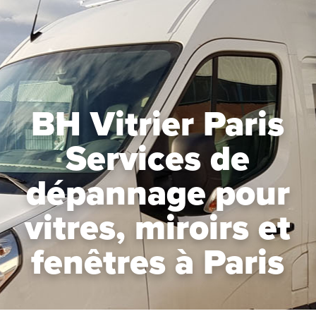
BH Vitrier Paris
Services de
dépannage pour
vitres, miroirs et
fenêtres à Paris