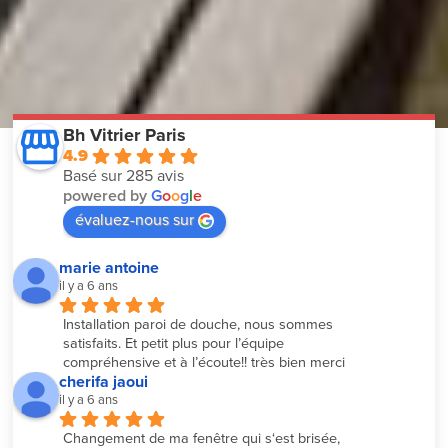
Bh Vitrier Paris
4.9
Basé sur 285 avis
powered by
G
o
o
g
l
e
évaluez-nous sur
marie antoine
il y a 6 ans
Installation paroi de douche, nous sommes 
satisfaits. Et petit plus pour l’équipe 
compréhensive et à l’écoute!! très bien merci
cherifa jaoui
il y a 6 ans
Changement de ma fenêtre qui s‘est brisée, 