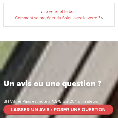
«
Le verre et le bois.
Comment se protéger du Soleil avec le verre ?
»
Un avis ou une question ?
BH Vitrier Paris
est noté à
4.9
/
5
par
204
utilisateurs
LAISSER UN AVIS / POSER UNE QUESTION