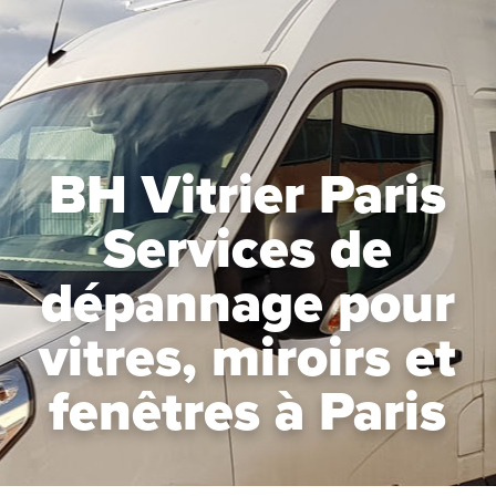
BH Vitrier Paris
Services de
dépannage pour
vitres, miroirs et
fenêtres à Paris