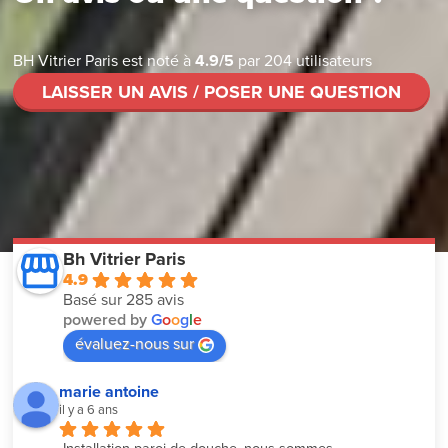
BH Vitrier Paris
est noté à
4.9
/
5
par
204
utilisateurs
LAISSER UN AVIS / POSER UNE QUESTION
Bh Vitrier Paris
4.9
Basé sur 285 avis
powered by
G
o
o
g
l
e
évaluez-nous sur
marie antoine
il y a 6 ans