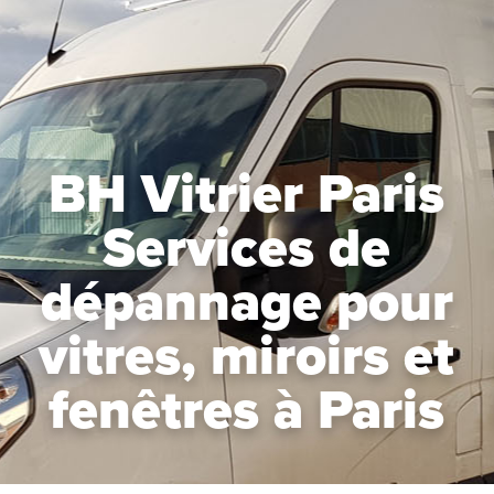
BH Vitrier Paris
Services de
dépannage pour
vitres, miroirs et
fenêtres à Paris