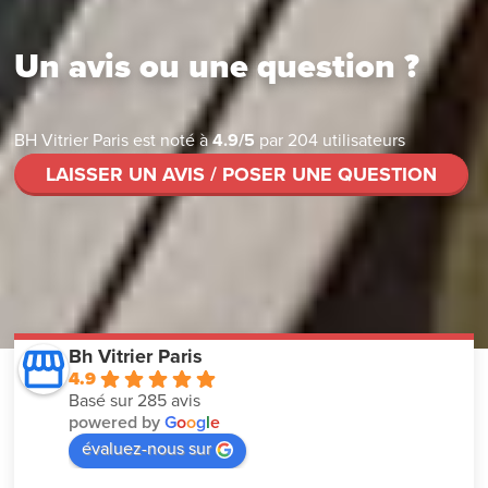
Un avis ou une question ?
BH Vitrier Paris
est noté à
4.9
/
5
par
204
utilisateurs
LAISSER UN AVIS / POSER UNE QUESTION
Bh Vitrier Paris
4.9
Basé sur 285 avis
powered by
G
o
o
g
l
e
évaluez-nous sur