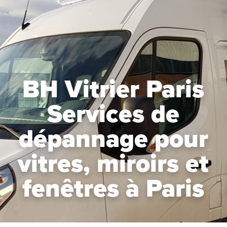
BH Vitrier Paris
Services de
dépannage pour
vitres, miroirs et
fenêtres à Paris