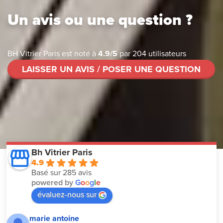
Un avis ou une question ?
BH Vitrier Paris
est noté à
4.9
/
5
par
204
utilisateurs
LAISSER UN AVIS / POSER UNE QUESTION
Bh Vitrier Paris
4.9
Basé sur 285 avis
powered by
G
o
o
g
l
e
évaluez-nous sur
marie antoine