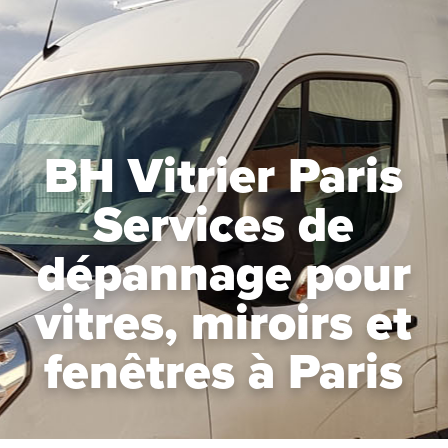
BH Vitrier Paris
Services de
dépannage pour
vitres, miroirs et
fenêtres à Paris