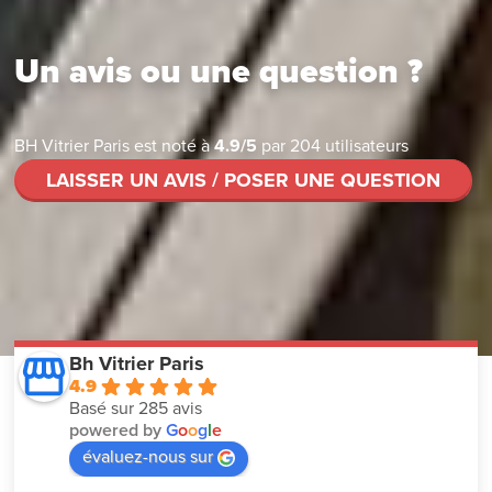
Un avis ou une question ?
BH Vitrier Paris
est noté à
4.9
/
5
par
204
utilisateurs
LAISSER UN AVIS / POSER UNE QUESTION
Bh Vitrier Paris
4.9
Basé sur 285 avis
powered by
G
o
o
g
l
e
évaluez-nous sur