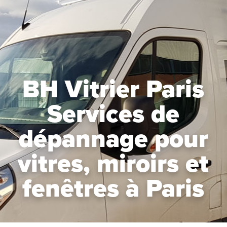
BH Vitrier Paris
Services de
dépannage pour
vitres, miroirs et
fenêtres à Paris