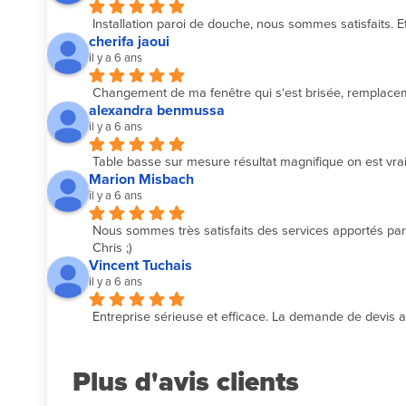
Installation paroi de douche, nous sommes satisfaits. Et
cherifa jaoui
il y a 6 ans
Changement de ma fenêtre qui s‘est brisée, remplacemen
alexandra benmussa
il y a 6 ans
Table basse sur mesure résultat magnifique on est vrai
Marion Misbach
il y a 6 ans
Nous sommes très satisfaits des services apportés par l
Chris ;)
Vincent Tuchais
il y a 6 ans
Entreprise sérieuse et efficace. La demande de devis a é
Plus d'avis