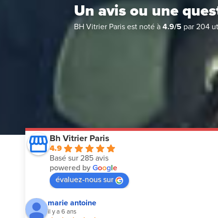
Un avis ou une ques
BH Vitrier Paris
est noté à
4.9
/
5
par
204
ut
Bh Vitrier Paris
4.9
Basé sur 285 avis
powered by
G
o
o
g
l
e
évaluez-nous sur
marie antoine
il y a 6 ans