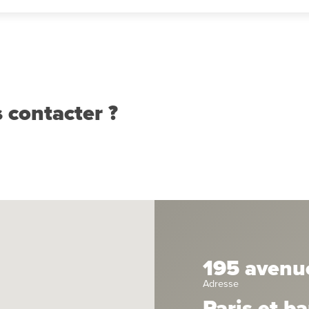
 contacter ?
195 avenu
Adresse
Paris et b