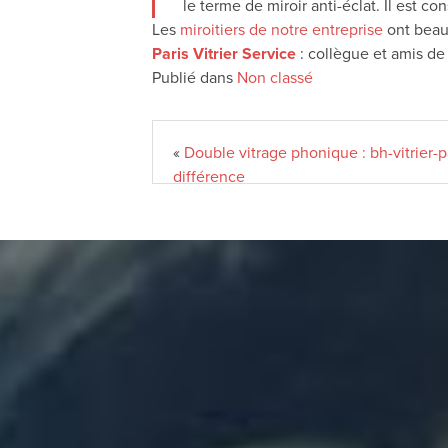
le terme de miroir anti-éclat. Il est 
Les
miroitiers de notre entreprise
ont beauc
Paris Vitrier Service
: collègue et amis de
Publié dans
Non classé
«
Double vitrage phonique : bh-vitrier-pa
différence