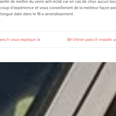
conseillé de mettre du verre anti-éclat car en cas de choc aucun b
oup d’expérience et vous conseilleront de la meilleur façon pou
 longue date dans le 16 e arrondissement .
ris.fr vous explique la
Bh-Vitrier-paris.fr install