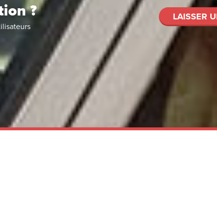
tion ?
LAISSER U
ilisateurs