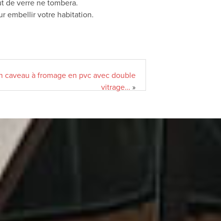
out de verre ne tombera.
r embellir votre habitation.
e un caveau à fromage en pvc avec double
vitrage…
»