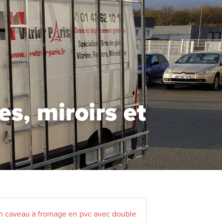
s, miroirs et
e un caveau à fromage en pvc avec double