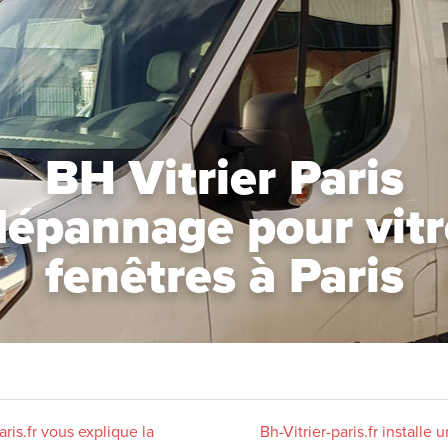
BH Vitrier Paris
dépannage pour vitre
fenêtres à Paris
ris.fr vous explique la
Bh-Vitrier-paris.fr install