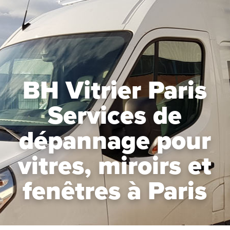
BH Vitrier Paris
Services de
dépannage pour
vitres, miroirs et
fenêtres à Paris