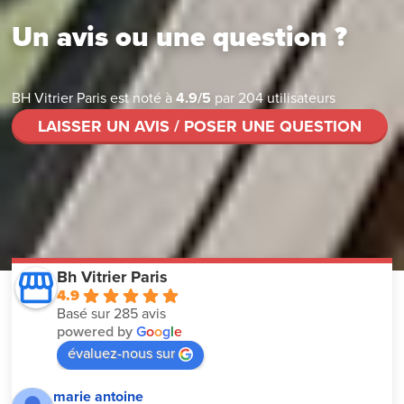
Un avis ou une question ?
BH Vitrier Paris
est noté à
4.9
/
5
par
204
utilisateurs
LAISSER UN AVIS / POSER UNE QUESTION
Bh Vitrier Paris
4.9
Basé sur 285 avis
powered by
G
o
o
g
l
e
évaluez-nous sur
marie antoine