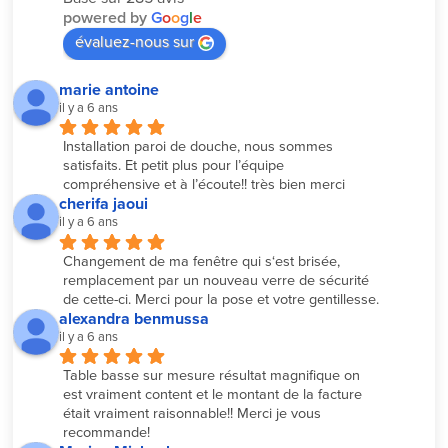
powered by
G
o
o
g
l
e
évaluez-nous sur
marie antoine
il y a 6 ans
Installation paroi de douche, nous sommes 
satisfaits. Et petit plus pour l’équipe 
compréhensive et à l’écoute!! très bien merci
cherifa jaoui
il y a 6 ans
Changement de ma fenêtre qui s‘est brisée, 
remplacement par un nouveau verre de sécurité 
de cette-ci. Merci pour la pose et votre gentillesse.
alexandra benmussa
il y a 6 ans
Table basse sur mesure résultat magnifique on 
est vraiment content et le montant de la facture 
était vraiment raisonnable!! Merci je vous 
recommande!