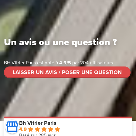
Un avis ou une question ?
BH Vitrier Paris
est noté à
4.9
/
5
par
204
utilisateurs
LAISSER UN AVIS / POSER UNE QUESTION
Bh Vitrier Paris
4.9
Basé sur 285 avis