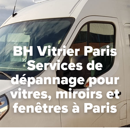
BH Vitrier Paris
Services de
dépannage pour
vitres, miroirs et
fenêtres à Paris