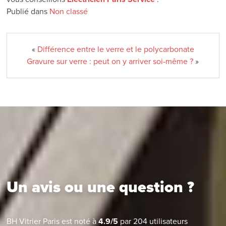
Publié dans
Non classé
«
Différence entre le verre et le polycarbonate
Gravure sur verre : peut on y arriver soi-même ?
»
Un avis ou une question ?
BH Vitrier Paris
est noté à
4.9
/
5
par
204
utilisateurs