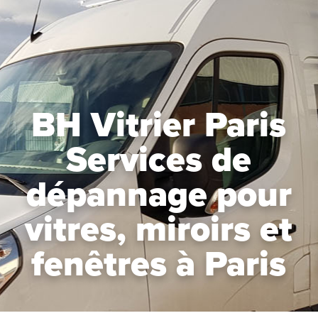
BH Vitrier Paris
Services de
dépannage pour
vitres, miroirs et
fenêtres à Paris