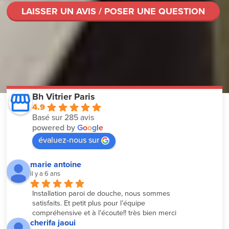
LAISSER UN AVIS / POSER UNE QUESTION
Bh Vitrier Paris
4.9
Basé sur 285 avis
powered by
G
o
o
g
l
e
évaluez-nous sur
marie antoine
il y a 6 ans
Installation paroi de douche, nous sommes 
satisfaits. Et petit plus pour l’équipe 
compréhensive et à l’écoute!! très bien merci
cherifa jaoui