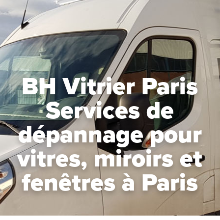
BH Vitrier Paris
Services de
dépannage pour
vitres, miroirs et
fenêtres à Paris