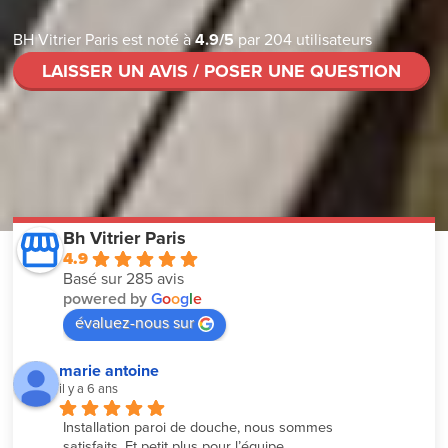
BH Vitrier Paris
est noté à
4.9
/
5
par
204
utilisateurs
LAISSER UN AVIS / POSER UNE QUESTION
Bh Vitrier Paris
4.9
Basé sur 285 avis
powered by
G
o
o
g
l
e
évaluez-nous sur
marie antoine
il y a 6 ans
Installation paroi de douche, nous sommes 
satisfaits. Et petit plus pour l’équipe 