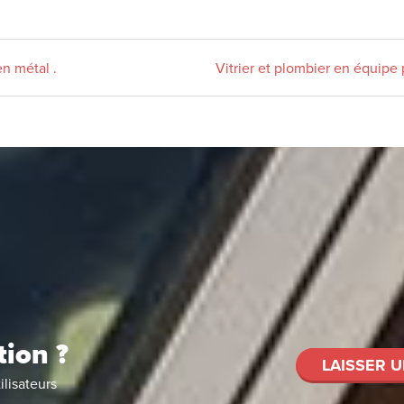
en métal .
Vitrier et plombier en équipe 
tion ?
LAISSER U
ilisateurs