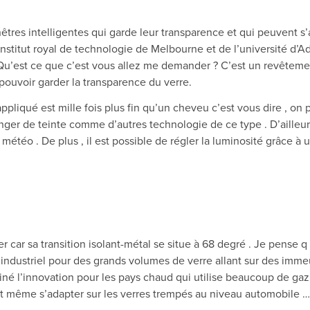
nêtres intelligentes qui garde leur transparence et qui peuvent s’
stitut royal de technologie de Melbourne et de l’université d’Adé
u’est ce que c’est vous allez me demander ? C’est un revêtement 
 pouvoir garder la transparence du verre.
appliqué est mille fois plus fin qu’un cheveu c’est vous dire , 
anger de teinte comme d’autres technologie de ce type . D’ailleurs
étéo . De plus , il est possible de régler la luminosité grâce à u
 car sa transition isolant-métal se situe à 68 degré . Je pense q
industriel pour des grands volumes de verre allant sur des immeu
giné l’innovation pour les pays chaud qui utilise beaucoup de gaz 
ait même s’adapter sur les verres trempés au niveau automobile …