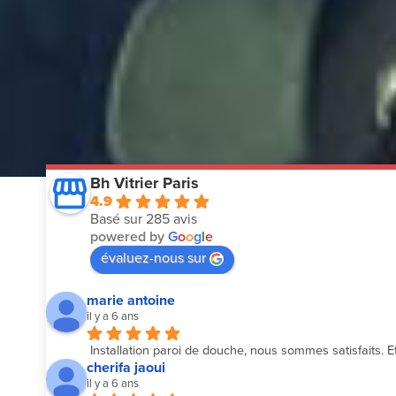
Bh Vitrier Paris
4.9
Basé sur 285 avis
powered by
G
o
o
g
l
e
évaluez-nous sur
marie antoine
il y a 6 ans
Installation paroi de douche, nous sommes satisfaits. Et
cherifa jaoui
il y a 6 ans