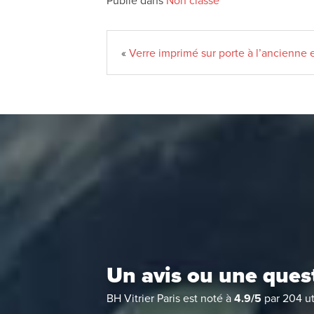
Publié dans
Non classé
«
Verre imprimé sur porte à l’ancienne 
Un avis ou une ques
BH Vitrier Paris
est noté à
4.9
/
5
par
204
ut