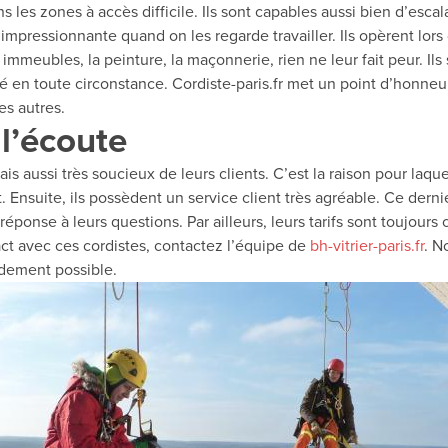
ans les zones à accès difficile. Ils sont capables aussi bien d’esc
 impressionnante quand on les regarde travailler. Ils opèrent lor
s immeubles, la peinture, la maçonnerie, rien ne leur fait peur. I
té en toute circonstance. Cordiste-paris.fr met un point d’honneu
es autres.
 l’écoute
s aussi très soucieux de leurs clients. C’est la raison pour laqu
. Ensuite, ils possèdent un service client très agréable. Ce dern
réponse à leurs questions. Par ailleurs, leurs tarifs sont toujours
act avec ces cordistes, contactez l’équipe de
bh-vitrier-paris.fr
. N
idement possible.