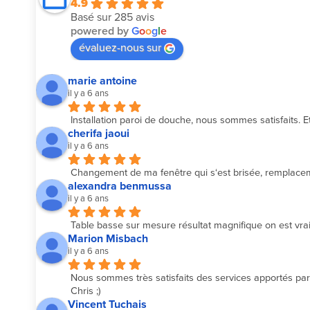
4.9
Basé sur 285 avis
powered by
G
o
o
g
l
e
évaluez-nous sur
marie antoine
il y a 6 ans
Installation paroi de douche, nous sommes satisfaits. Et
cherifa jaoui
il y a 6 ans
Changement de ma fenêtre qui s‘est brisée, remplacemen
alexandra benmussa
il y a 6 ans
Table basse sur mesure résultat magnifique on est vrai
Marion Misbach
il y a 6 ans
Nous sommes très satisfaits des services apportés par l
Chris ;)
Vincent Tuchais