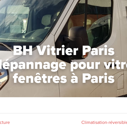
BH Vitrier Paris
dépannage pour vitre
fenêtres à Paris
ecture
Climatisation-réversibl