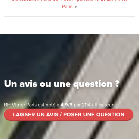
Paris.
»
Un avis ou une question ?
BH Vitrier Paris
est noté à
4.9
/
5
par
204
utilisateurs
LAISSER UN AVIS / POSER UNE QUESTION