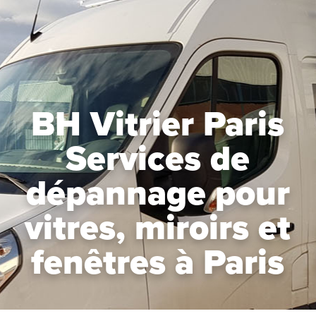
BH Vitrier Paris
Services de
dépannage pour
vitres, miroirs et
fenêtres à Paris