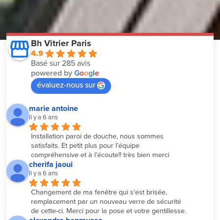
Bh Vitrier Paris
4.9
Basé sur 285 avis
powered by
G
o
o
g
l
e
évaluez-nous sur
marie antoine
il y a 6 ans
Installation paroi de douche, nous sommes 
satisfaits. Et petit plus pour l’équipe 
compréhensive et à l’écoute!! très bien merci
cherifa jaoui
il y a 6 ans
Changement de ma fenêtre qui s‘est brisée, 
remplacement par un nouveau verre de sécurité 
de cette-ci. Merci pour la pose et votre gentillesse.