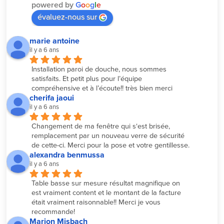
powered by
G
o
o
g
l
e
évaluez-nous sur
marie antoine
il y a 6 ans
Installation paroi de douche, nous sommes 
satisfaits. Et petit plus pour l’équipe 
compréhensive et à l’écoute!! très bien merci
cherifa jaoui
il y a 6 ans
Changement de ma fenêtre qui s‘est brisée, 
remplacement par un nouveau verre de sécurité 
de cette-ci. Merci pour la pose et votre gentillesse.
alexandra benmussa
il y a 6 ans
Table basse sur mesure résultat magnifique on 
est vraiment content et le montant de la facture 
était vraiment raisonnable!! Merci je vous 
recommande!
Marion Misbach