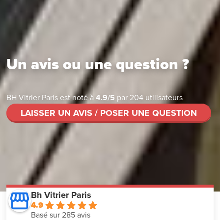
Un avis ou une question ?
BH Vitrier Paris
est noté à
4.9
/
5
par
204
utilisateurs
LAISSER UN AVIS / POSER UNE QUESTION
Bh Vitrier Paris
4.9
Basé sur 285 avis