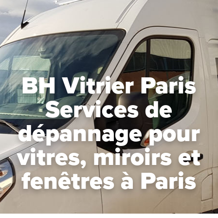
BH Vitrier Paris
Services de
dépannage pour
vitres, miroirs et
fenêtres à Paris