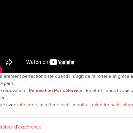
ièrement perfectionniste quand il s’agit de miroiterie et grâce à n
à paris.
e rénovation :
Rénovation Paris Service
. En effet , nous travai
rie .
ué avec
miroiterie
,
miroiterie paris
,
miroitier
,
miroitier paris
,
vitre
Miroitier d’expérience