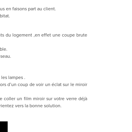
 en faisons part au client.
itat.
ants du logement ,en effet une coupe brute
ble.
iseau.
 les lampes .
lors d’un coup de voir un éclat sur le miroir
 coller un film miroir sur votre verre déjà
rientez vers la bonne solution.