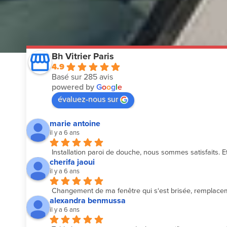
Bh Vitrier Paris
4.9
Basé sur 285 avis
powered by
G
o
o
g
l
e
évaluez-nous sur
marie antoine
il y a 6 ans
Installation paroi de douche, nous sommes satisfaits. Et
cherifa jaoui
il y a 6 ans
Changement de ma fenêtre qui s‘est brisée, remplacemen
alexandra benmussa
il y a 6 ans