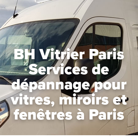
BH Vitrier Paris
Services de
dépannage pour
vitres, miroirs et
fenêtres à Paris