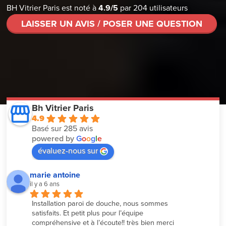
BH Vitrier Paris
est noté à
4.9
/
5
par
204
utilisateurs
LAISSER UN AVIS / POSER UNE QUESTION
Bh Vitrier Paris
4.9
Basé sur 285 avis
powered by
G
o
o
g
l
e
évaluez-nous sur
marie antoine
il y a 6 ans
Installation paroi de douche, nous sommes 
satisfaits. Et petit plus pour l’équipe 
compréhensive et à l’écoute!! très bien merci