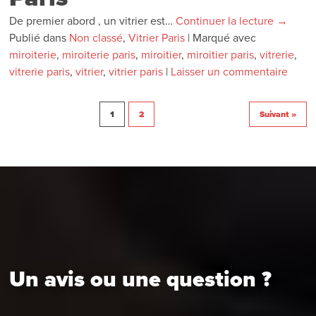
De premier abord , un vitrier est…
Continuer la lecture
→
Publié dans
Non classé
,
Vitrier Paris
|
Marqué avec
miroiterie
,
miroiterie paris
,
miroitier
,
miroitier paris
,
vitrerie
,
vitrerie paris
,
vitrier
,
vitrier paris
|
Laisser un commentaire
1
2
Suivant »
Un avis ou une question ?