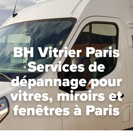
BH Vitrier Paris
Services de
dépannage pour
vitres, miroirs et
fenêtres à Paris