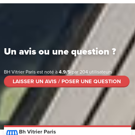
Un avis ou une question ?
BH Vitrier Paris
est noté à
4.9
/
5
par
204
utilisateurs
LAISSER UN AVIS / POSER UNE QUESTION
Bh Vitrier Paris