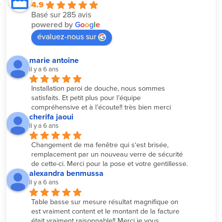
4.9
Basé sur 285 avis
powered by
G
o
o
g
l
e
évaluez-nous sur
marie antoine
il y a 6 ans
Installation paroi de douche, nous sommes 
satisfaits. Et petit plus pour l’équipe 
compréhensive et à l’écoute!! très bien merci
cherifa jaoui
il y a 6 ans
Changement de ma fenêtre qui s‘est brisée, 
remplacement par un nouveau verre de sécurité 
de cette-ci. Merci pour la pose et votre gentillesse.
alexandra benmussa
il y a 6 ans
Table basse sur mesure résultat magnifique on 
est vraiment content et le montant de la facture 
était vraiment raisonnable!! Merci je vous 