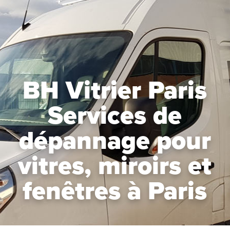
BH Vitrier Paris
Services de
dépannage pour
vitres, miroirs et
fenêtres à Paris