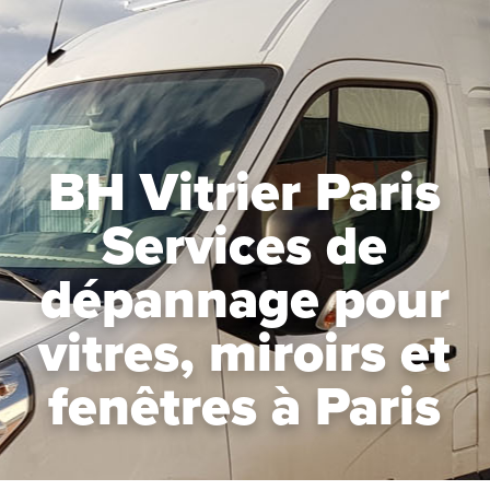
BH Vitrier Paris
Services de
dépannage pour
vitres, miroirs et
fenêtres à Paris