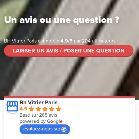
Un avis ou une question ?
BH Vitrier Paris
est noté à
4.9
/
5
par
204
utilisateurs
LAISSER UN AVIS / POSER UNE QUESTION
Bh Vitrier Paris
4.9
Basé sur 285 avis
powered by
G
o
o
g
l
e
évaluez-nous sur