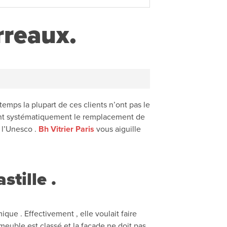
arreaux.
temps la plupart de ces clients n’ont pas le
fusent systématiquement le remplacement de
 l’Unesco .
Bh Vitrier Paris
vous aiguille
stille .
que . Effectivement , elle voulait faire
meuble est classé et la façade ne doit pas