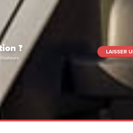
tion ?
LAISSER U
ilisateurs