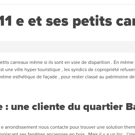
 11 e et ses petits c
 petits carreaux même si ils sont en voie de disparition . En même 
ui est une ville hyper touristique , les syndics de copropriété re
même esthétique de façade , pour rester classé au patrimoine de
e : une cliente du quartier Ba
11 e arrondissement nous contacte pour trouver une solution thermi
laçant ses fenêtres anciennes en bois . Mais il y a un hic , l’im