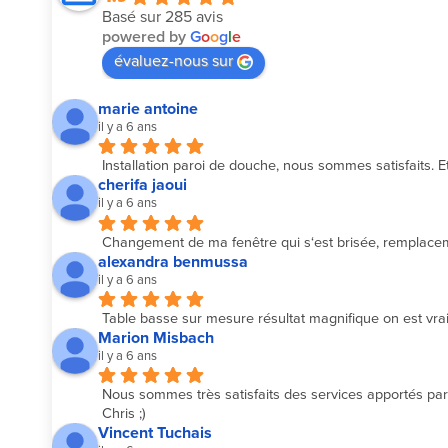
Basé sur 285 avis
powered by
G
o
o
g
l
e
évaluez-nous sur
marie antoine
il y a 6 ans
Installation paroi de douche, nous sommes satisfaits. Et
cherifa jaoui
il y a 6 ans
Changement de ma fenêtre qui s‘est brisée, remplacemen
alexandra benmussa
il y a 6 ans
Table basse sur mesure résultat magnifique on est vrai
Marion Misbach
il y a 6 ans
Nous sommes très satisfaits des services apportés par l
Chris ;)
Vincent Tuchais