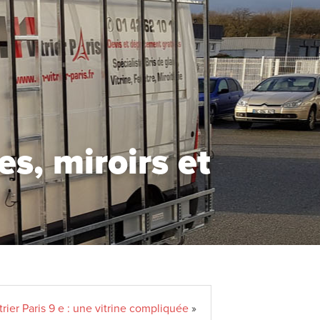
s, miroirs et
trier Paris 9 e : une vitrine compliquée
»