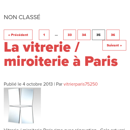
NON CLASSÉ
…
« Précédent
1
33
34
35
36
La vitrerie /
Suivant »
miroiterie à Paris
Publié le
4 octobre 2013
|
Par
vitrierparis75250