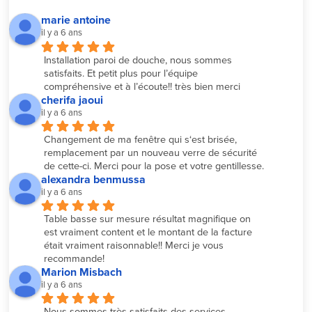
marie antoine
il y a 6 ans
Installation paroi de douche, nous sommes 
satisfaits. Et petit plus pour l’équipe 
compréhensive et à l’écoute!! très bien merci
cherifa jaoui
il y a 6 ans
Changement de ma fenêtre qui s‘est brisée, 
remplacement par un nouveau verre de sécurité 
de cette-ci. Merci pour la pose et votre gentillesse.
alexandra benmussa
il y a 6 ans
Table basse sur mesure résultat magnifique on 
est vraiment content et le montant de la facture 
était vraiment raisonnable!! Merci je vous 
recommande!
Marion Misbach
il y a 6 ans
Nous sommes très satisfaits des services 