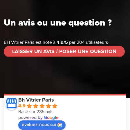
Un avis ou une question ?
BH Vitrier Paris
est noté à
4.9
/
5
par
204
utilisateurs
LAISSER UN AVIS / POSER UNE QUESTION
Bh Vitrier Paris
4.9
Basé sur 285 avis
powered by
G
o
o
g
l
e
évaluez-nous sur