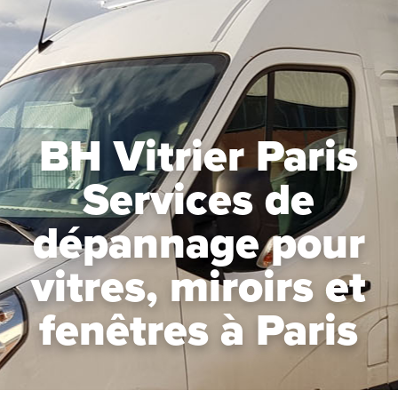
BH Vitrier Paris
Services de
dépannage pour
vitres, miroirs et
fenêtres à Paris